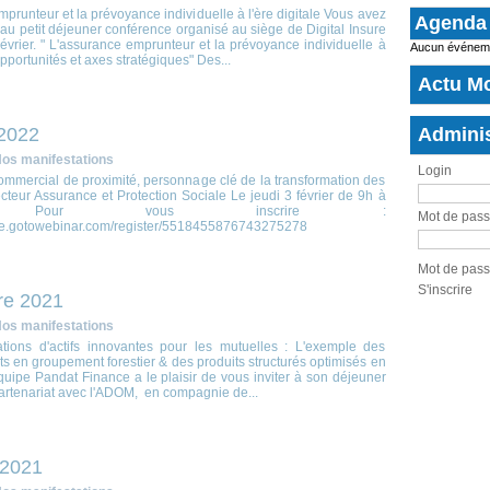
prunteur et la prévoyance individuelle à l'ère digitale Vous avez
Agenda
u petit déjeuner conférence organisé au siège de Digital Insure
vrier. " L'assurance emprunteur et la prévoyance individuelle à
Aucun événemen
Opportunités et axes stratégiques" Des...
Actu M
Adminis
 2022
os manifestations
Login
mmercial de proximité, personnage clé de la transformation des
teur Assurance et Protection Sociale Le jeudi 3 février de 9h à
0 Pour vous inscrire :
Mot de pas
dee.gotowebinar.com/register/5518455876743275278
Mot de pass
S'inscrire
re 2021
os manifestations
ations d'actifs innovantes pour les mutuelles : L'exemple des
s en groupement forestier & des produits structurés optimisés en
uipe Pandat Finance a le plaisir de vous inviter à son déjeuner
partenariat avec l'ADOM, en compagnie de...
 2021