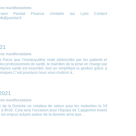
os manifestations
enaire Pandat Finance s'installe sur Lyon Contact
otti@pandat.fr
021
os manifestations
 Parce que l’homéopathie reste plébiscitée par les patients et
 les professionnels de santé, le maintien de la prise en charge par
aires santé est essentiel, tout en simplifiant la gestion grâce à
roniques C’est pourquoi nous vous invitons à...
2021
os manifestations
 de la Donnée un créateur de valeur pour les mutuelles le 19
 à 9h30. Cela sera l'occasion pour l'équipe de Capgemini Invent
les enjeux actuels autour de la donnée ainsi que...