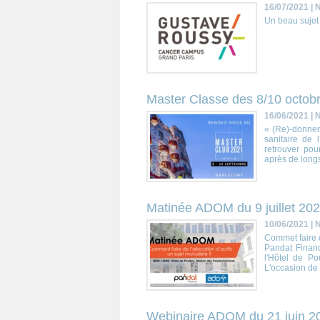
16/07/2021
|
N
Un beau sujet 
Master Classe des 8/10 octob
16/06/2021
|
N
« (Re)-donner
sanitaire de 
retrouver pou
après de longs
Matinée ADOM du 9 juillet 20
10/06/2021
|
N
Commet faire d
Pandat Financ
l'Hôtel de Po
L'occasion de 
Webinaire ADOM du 21 juin 2