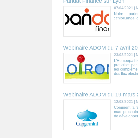
Pandat Finance sur Lyon
07/04/2021
|
N
Notre part
: chloe.angell
Webinaire ADOM du 7 avril 2
23/03/2021
|
N
L'Homéopathie
prescrites par
les complément
des flux élect
Webinaire ADOM du 19 mars 
12/03/2021
|
N
Comment faire
mars prochain
de développer 