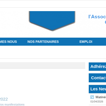
MES NOUS
NOS PARTENAIRES
EMPLOI
Adhére
Contac
Les Ne
Matiné
2022
01/04/2026
os manifestations