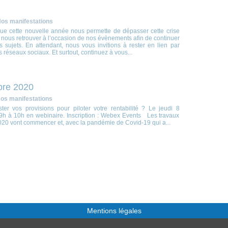
os manifestations
ue cette nouvelle année nous permette de dépasser cette crise
e nous retrouver à l’occasion de nos évènements afin de continuer
 sujets. En attendant, nous vous invitions à rester en lien par
es réseaux sociaux. Et surtout, continuez à vous...
re 2020
os manifestations
er vos provisions pour piloter votre rentabilité ? Le jeudi 8
h à 10h en webinaire. Inscription : Webex Events Les travaux
020 vont commencer et, avec la pandémie de Covid-19 qui a...
Mentions légales