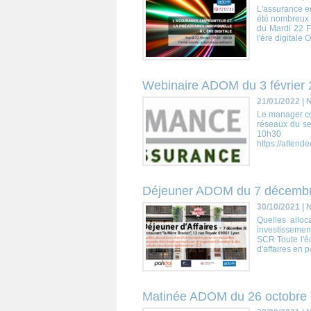
L'assurance em
été nombreux a
du Mardi 22 Fé
l'ère digitale 
Webinaire ADOM du 3 février
21/01/2022
|
N
Le manager co
réseaux du sec
10h3
https://atten
Déjeuner ADOM du 7 décemb
30/10/2021
|
N
Quelles alloc
investissement
SCR Toute l'éq
d'affaires en 
Matinée ADOM du 26 octobre