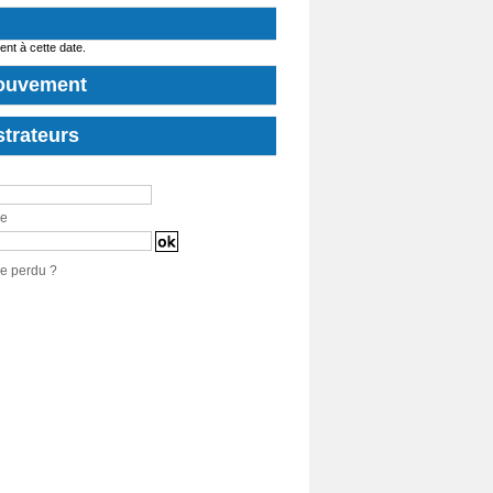
t à cette date.
ouvement
trateurs
se
e perdu ?