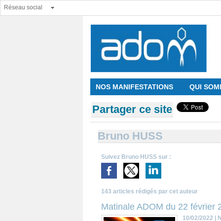
Réseau social
NOS MANIFESTATIONS
QUI SOM
Partager ce site
Bruno HUSS
Suivez Bruno HUSS sur :
143 articles rédigés par cet auteur
Matinale ADOM du 22 février 
10/02/2022
|
N