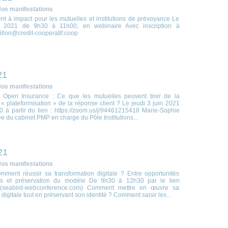
os manifestations
nt à impact pour les mutuelles et institutions de prévoyance Le
n 2021 de 9h30 à 11h00, en webinaire Avec inscription à
rillon@credit-cooperatif.coop
21
os manifestations
, Open Insurance : Ce que les mutuelles peuvent tirer de la
« plateformisation » de la réponse client ? Le jeudi 3 juin 2021
 à partir du lien : https://zoom.us/j/94461215418 Marie-Sophie
e du cabinet PMP en charge du Pôle Institutions...
21
os manifestations
omment réussir sa transformation digitale ? Entre opportunités
es et préservation du modèle De 9h30 à 12h30 par le lien
(seabird-webconference.com) Comment mettre en œuvre sa
 digitale tout en préservant son identité ? Comment saisir les...