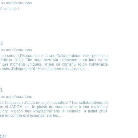
os manifestations
à soutenir !
re
os manifestations
 du sens à l’Assurance et à ses Collaborateurs » de protection
l’édition 2020. Elle sera bien sûr l’occasion pour tous de se
r ces moments uniques, riches de contenu et de convivialité,
 mois d’éloignement ! Mais elle permettra aussi de...
21
os manifestations
e l'allocation d'actifs un sujet mutualiste ? Les collaborateurs de
e et l'ADOM, ont le plaisir de vous convier à leur matinée à
ulpry, Maison des Polytechniciens le vendredi 9 juillet 2021.
se rencontrer et d'échanger sur les...
021