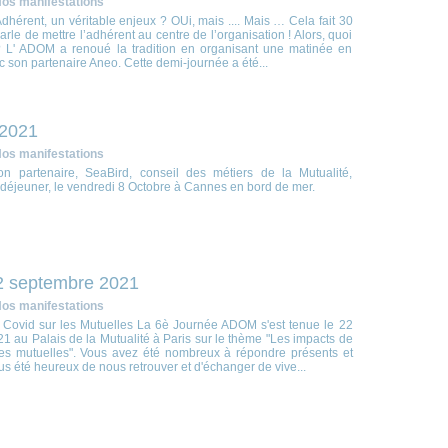
os manifestations
dhérent, un véritable enjeux ? OUi, mais .... Mais … Cela fait 30
arle de mettre l’adhérent au centre de l’organisation ! Alors, quoi
 L' ADOM a renoué la tradition en organisant une matinée en
c son partenaire Aneo. Cette demi-journée a été...
 2021
os manifestations
n partenaire, SeaBird, conseil des métiers de la Mutualité,
 déjeuner, le vendredi 8 Octobre à Cannes en bord de mer.
2 septembre 2021
os manifestations
a Covid sur les Mutuelles La 6è Journée ADOM s'est tenue le 22
 au Palais de la Mutualité à Paris sur le thème "Les impacts de
les mutuelles". Vous avez été nombreux à répondre présents et
s été heureux de nous retrouver et d'échanger de vive...