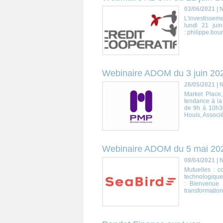
03/06/2021
|
N
L'investisseme
lundi 21 jui
: philippe.bou
Webinaire ADOM du 3 juin 20
26/05/2021
|
N
Market Place
tendance à la 
de 9h à 10h30
Houis, Associé
Webinaire ADOM du 5 mai 20
08/04/2021
|
N
Mutuelles : c
technologiqu
: Bienvenue 
transformation