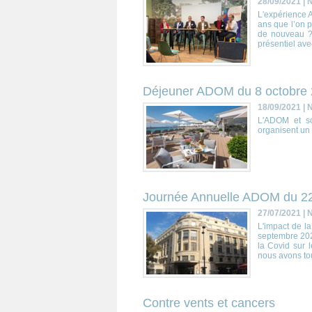
28/09/2021
|
N
L'expérience A
ans que l’on p
de nouveau ?
présentiel ave
Déjeuner ADOM du 8 octobre
18/09/2021
|
N
L'ADOM et so
organisent un
Journée Annuelle ADOM du 2
27/07/2021
|
N
L'impact de l
septembre 2021
la Covid sur 
nous avons tou
Contre vents et cancers