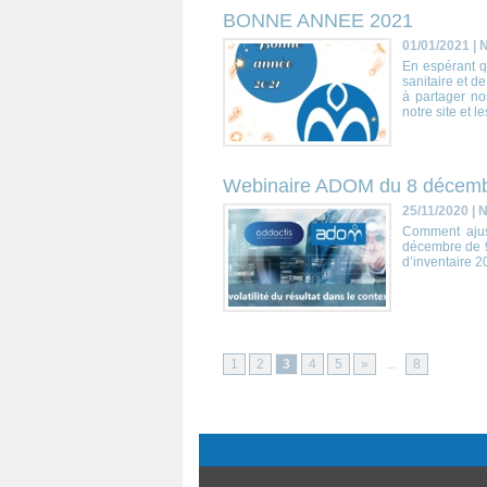
BONNE ANNEE 2021
01/01/2021
|
N
En espérant q
sanitaire et d
à partager nos
notre site et l
Webinaire ADOM du 8 décemb
25/11/2020
|
N
Comment ajust
décembre de 9
d’inventaire 2
1
2
3
4
5
»
...
8