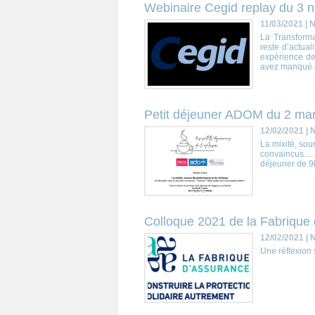
Webinaire Cegid replay du 3
11/03/2021
|
N
La Transforma
reste d’actua
expérience de
avez manqué ce
Petit déjeuner ADOM du 2 ma
12/02/2021
|
N
La mixité, so
convaincus...
déjeuner de 9h
Colloque 2021 de la Fabrique 
12/02/2021
|
N
Une réflexion 