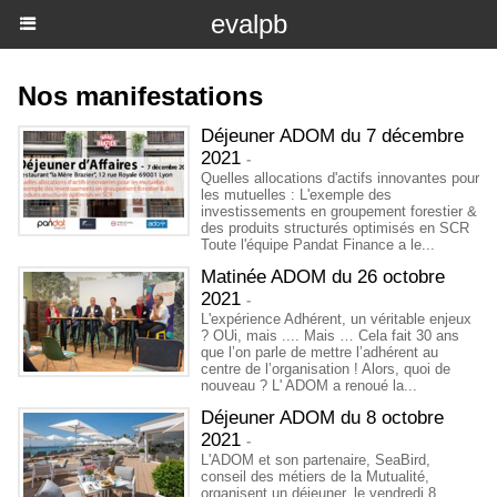
evalpb
Nos manifestations
Déjeuner ADOM du 7 décembre
2021
-
Quelles allocations d'actifs innovantes pour
les mutuelles : L'exemple des
investissements en groupement forestier &
des produits structurés optimisés en SCR
Toute l'équipe Pandat Finance a le...
Matinée ADOM du 26 octobre
2021
-
L'expérience Adhérent, un véritable enjeux
? OUi, mais .... Mais … Cela fait 30 ans
que l’on parle de mettre l’adhérent au
centre de l’organisation ! Alors, quoi de
nouveau ? L' ADOM a renoué la...
Déjeuner ADOM du 8 octobre
2021
-
L'ADOM et son partenaire, SeaBird,
conseil des métiers de la Mutualité,
organisent un déjeuner, le vendredi 8