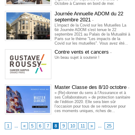
Octobre à Cannes en bord de mer.
Journée Annuelle ADOM du 22
septembre 2021
-
L'impact de la Covid sur les Mutuelles La
6è Journée ADOM s'est tenue le 22
septembre 2021 au Palais de la Mutualité à
Paris sur le thème "Les impacts de la
Covid sur les mutuelles". Vous avez été...
Contre vents et cancers
-
Un beau sujet à soutenir !
Master Classe des 8/10 octobre
-
« (Re)-donner du sens à l’Assurance et à
ses Collaborateurs » de protection sanitaire
de l’édition 2020. Elle sera bien sûr
l’occasion pour tous de se retrouver pour
ces moments uniques, riches de...
1
...
«
5
6
7
8
9
10
11
»
...
25