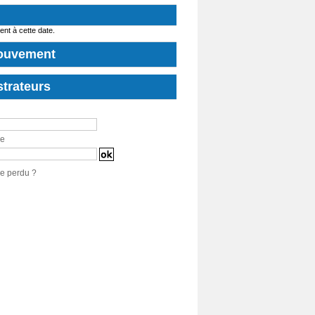
t à cette date.
ouvement
trateurs
se
e perdu ?