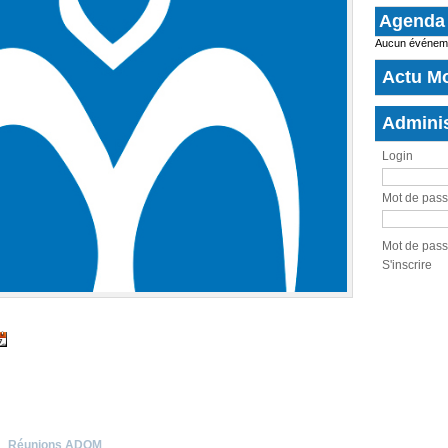
Agenda
Aucun événemen
Actu M
Adminis
Login
Mot de pas
Mot de pass
S'inscrire
Réunions ADOM