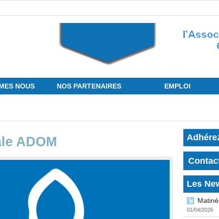
MES NOUS
NOS PARTENAIRES
EMPLOI
Adhére
ale ADOM
Contac
Les Ne
Matiné
01/04/2026